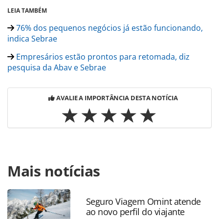
LEIA TAMBÉM
76% dos pequenos negócios já estão funcionando,
indica Sebrae
Empresários estão prontos para retomada, diz
pesquisa da Abav e Sebrae
AVALIE A IMPORTÂNCIA DESTA NOTÍCIA
Para compartilhar esse conteúdo, por favor utilize o link
Mais notícias
https://www.panrotas.com.br/hotelaria/alimentos-e-
bebidas/2020/08/setor-de-alimentacao-fora-do-lar-sofre-
com-falta-de-capital-de-giro_176086.html ou as
ferramentas oferecidas na página. Todo o conteúdo
Seguro Viagem Omint atende
ao novo perfil do viajante
produzido pela PANROTAS Editora é protegido pela