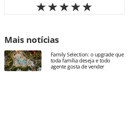
Para compartilhar esse conteúdo, por favor utilize o link
Mais notícias
https://www.panrotas.com.br/hotelaria/eventos/2024/01/g
pinero-destaca-hotelaria-e-viagens-de-bem-estar-na-fitur-
2024_202435.html ou as ferramentas oferecidas na página.
Family Selection: o upgrade que
Todo o conteúdo produzido pela PANROTAS Editora é
toda família deseja e todo
protegido pela legislação brasileira sobre direito autoral.
agente gosta de vender
Não reproduza o conteúdo sem autorização da PANROTAS
Editora (copyright@panrotas.com.br).