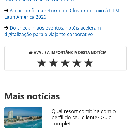
Accor confirma retorno do Cluster de Luxo à ILTM
Latin America 2026
Do check-in aos eventos: hotéis aceleram
digitalização para o viajante corporativo
AVALIE A IMPORTÂNCIA DESTA NOTÍCIA
Para compartilhar esse conteúdo, por favor utilize o link
Mais notícias
https://www.panrotas.com.br/hotelaria/eventos/2026/03/a
recebe-sahic-pelo-segundo-ano-consecutivo-no-fairmont-
copacabana_226568.html ou as ferramentas oferecidas na
Qual resort combina com o
página. Todo o conteúdo produzido pela PANROTAS
perfil do seu cliente? Guia
Editora é protegido pela legislação brasileira sobre direito
completo
autoral. Não reproduza o conteúdo sem autorização da