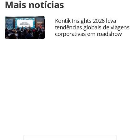
Mais notícias
https://www.panrotas.com.br/hotelaria/inauguracoes/2018
collection-by-hilton-tera-novo-resort-nas-
maldivas_154341.html ou as ferramentas oferecidas na
Kontik Insights 2026 leva
página. Todo o conteúdo produzido pela PANROTAS
tendências globais de viagens
Editora é protegido pela legislação brasileira sobre direito
corporativas em roadshow
autoral. Não reproduza o conteúdo sem autorização da
PANROTAS Editora (copyright@panrotas.com.br).