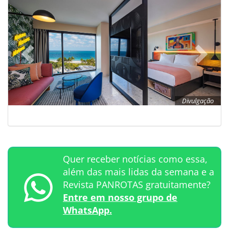
Divulgação
Quer receber notícias como essa,
além das mais lidas da semana e a
Revista PANROTAS gratuitamente?
Entre em nosso grupo de
WhatsApp.