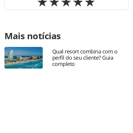
Para compartilhar esse conteúdo, por favor utilize o link
Mais notícias
https://www.panrotas.com.br/hotelaria/inauguracoes/2021
inaugura-primeiro-moxy-em-miami_179807.html ou as
ferramentas oferecidas na página. Todo o conteúdo
Qual resort combina com o
produzido pela PANROTAS Editora é protegido pela
perfil do seu cliente? Guia
legislação brasileira sobre direito autoral. Não reproduza o
completo
conteúdo sem autorização da PANROTAS Editora
(copyright@panrotas.com.br).