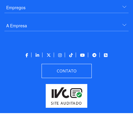
Empregos
A Empresa
CONTATO
Todos os direitos reservados a PANROTAS Editora - Ver.
Thursday, August 6, 2026
8:02:08 AM -03:00:00 - Builder 2026.6.2.1
/ Layout
205df0c0b694a693290208d10d1a485b