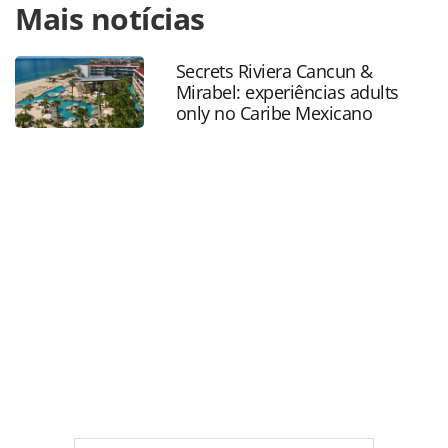
Mais notícias
https://www.panrotas.com.br/hotelaria/inauguracoes/202
group-inaugura-hotel-boutique-em-denver-
eua_192199.html ou as ferramentas oferecidas na página.
Secrets Riviera Cancun &
Todo o conteúdo produzido pela PANROTAS Editora é
Mirabel: experiências adults
protegido pela legislação brasileira sobre direito autoral.
only no Caribe Mexicano
Não reproduza o conteúdo sem autorização da PANROTAS
Editora (copyright@panrotas.com.br).