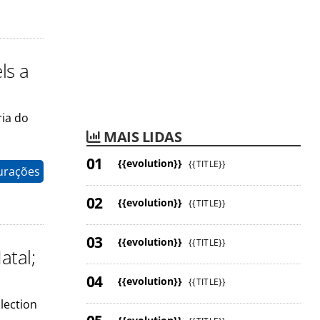
ls a
ria do
MAIS LIDAS
{{evolution}}
{{TITLE}}
gurações
{{evolution}}
{{TITLE}}
{{evolution}}
{{TITLE}}
atal;
{{evolution}}
{{TITLE}}
llection