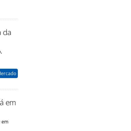
a da
,
Mercado
dá em
0 em