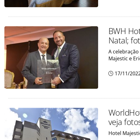
BWH Hote
Natal; fo
A celebração 
Majestic e Er
17/11/202
WorldHot
veja foto
Hotel Majesti