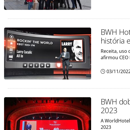
BWH Hote
história
Receita, uso 
afirmou CEO 
03/11/202
BWH dobr
2023
A WorldHotel
2023