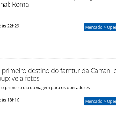
inal: Roma
2 às 22h29
Mercado > Ope
o primeiro destino do famtur da Carrani 
p; veja fotos
i o primeiro dia da viagem para os operadores
2 às 18h16
Mercado > Ope