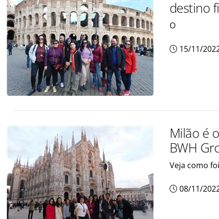
destino f
O
15/11/202
Milão é 
BWH Grou
Veja como fo
08/11/202