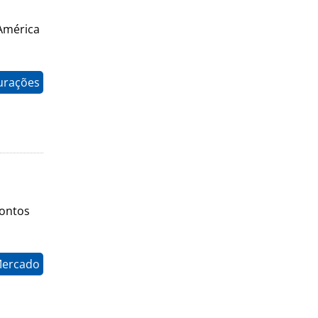
América
gurações
pontos
Mercado