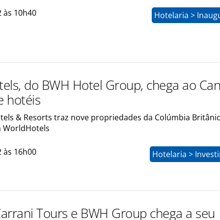
2 às 10h40
Hotelaria > Inau
els, do BWH Hotel Group, chega ao Ca
 hotéis
tels & Resorts traz nove propriedades da Colúmbia Britâni
a WorldHotels
2 às 16h00
Hotelaria > Inves
arrani Tours e BWH Group chega a seu