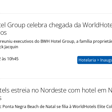
l Group celebra chegada da WorldHote
tos
reuniu executivos do BWH Hotel Group, a família proprietá
ick Jacquin
2 às 10h45
Hotelaria > Inau
els estreia no Nordeste com hotel em N
s
c Ponta Negra Beach de Natal se filia à WorldHotels Elite Co