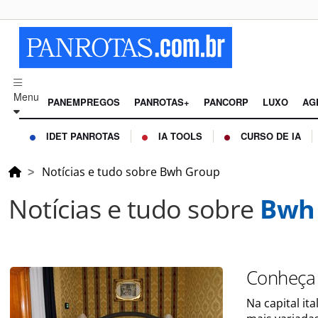
Menu
PANEMPREGOS
PANROTAS+
PANCORP
LUXO
AG
IDET PANROTAS
IA TOOLS
CURSO DE IA
Notícias e tudo sobre Bwh Group
Notícias e tudo sobre
Bwh
Conheça
Na capital it