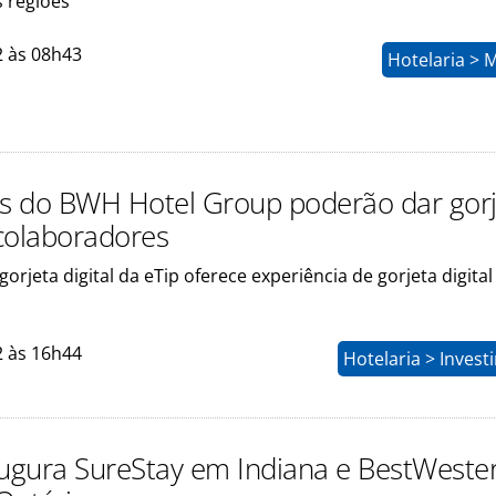
s regiões
2 às 08h43
Hotelaria > 
 do BWH Hotel Group poderão dar gorj
 colaboradores
gorjeta digital da eTip oferece experiência de gorjeta digital
2 às 16h44
Hotelaria > Inves
gura SureStay em Indiana e BestWeste