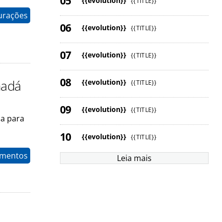
{{evolution}}
{{TITLE}}
gurações
{{evolution}}
{{TITLE}}
{{evolution}}
{{TITLE}}
nadá
{{evolution}}
{{TITLE}}
{{evolution}}
{{TITLE}}
ca para
{{evolution}}
{{TITLE}}
timentos
Leia mais