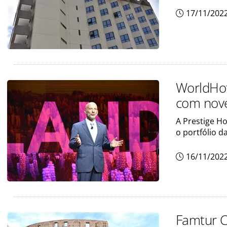
17/11/202
WorldHot
com nove
A Prestige Ho
o portfólio d
16/11/202
Famtur C