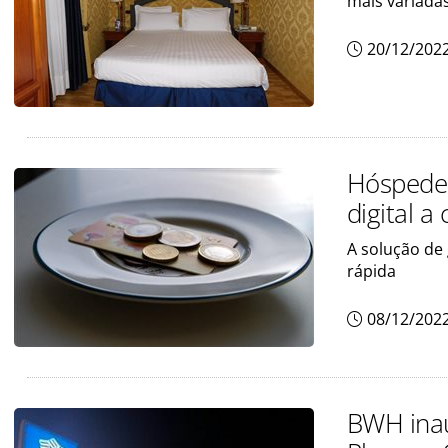
mais variada
20/12/202
Hóspedes
digital a
A solução de 
rápida
08/12/202
BWH inau