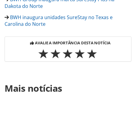
Dakota do Norte
BWH inaugura unidades SureStay no Texas e
Carolina do Norte
AVALIE A IMPORTÂNCIA DESTA NOTÍCIA
Para compartilhar esse conteúdo, por favor utilize o link
Mais notícias
https://www.panrotas.com.br/hotelaria/inauguracoes/202
hotel-group-inaugura-mais-duas-unidades-nos-
eua_192214.html ou as ferramentas oferecidas na página.
Todo o conteúdo produzido pela PANROTAS Editora é
protegido pela legislação brasileira sobre direito autoral.
Não reproduza o conteúdo sem autorização da PANROTAS
Editora (copyright@panrotas.com.br).