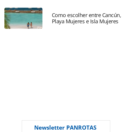
hotels-abre-reservas-para-seu-primeiro-hotel-em-
londres_207064.html ou as ferramentas oferecidas na
página. Todo o conteúdo produzido pela PANROTAS
Como escolher entre Cancún,
Playa Mujeres e Isla Mujeres
Editora é protegido pela legislação brasileira sobre direito
autoral. Não reproduza o conteúdo sem autorização da
PANROTAS Editora (copyright@panrotas.com.br).
Newsletter
PANROTAS