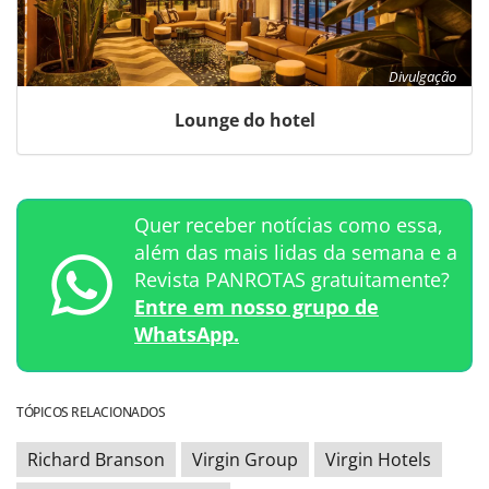
Divulgação
Lounge do hotel
Quer receber notícias como essa,
além das mais lidas da semana e a
Revista PANROTAS gratuitamente?
Entre em nosso grupo de
WhatsApp.
TÓPICOS RELACIONADOS
Richard Branson
Virgin Group
Virgin Hotels