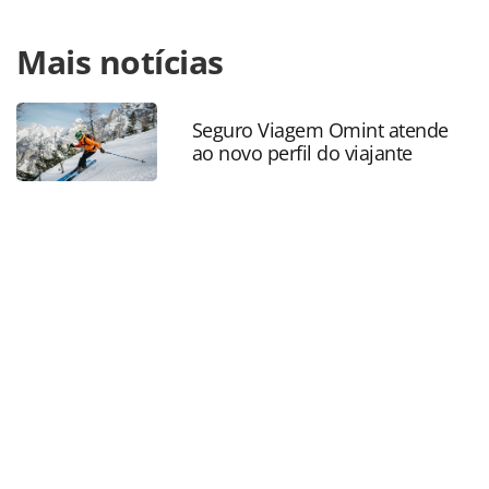
Para compartilhar esse conteúdo, por favor utilize o link
Mais notícias
https://www.panrotas.com.br/hotelaria/inauguracoes/2025/
gale-avanca-em-inauguracoes-no-norte-e-nordeste-do-
brasil_217801.html ou as ferramentas oferecidas na
página. Todo o conteúdo produzido pela PANROTAS
Seguro Viagem Omint atende
ao novo perfil do viajante
Editora é protegido pela legislação brasileira sobre direito
autoral. Não reproduza o conteúdo sem autorização da
PANROTAS Editora (copyright@panrotas.com.br).