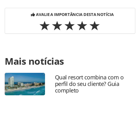
AVALIE A IMPORTÂNCIA DESTA NOTÍCIA
Para compartilhar esse conteúdo, por favor utilize o link
Mais notícias
https://www.panrotas.com.br/hotelaria/investimentos/2018
san-juan-hotel-investe-us-65-mi-e-reabre-em-
outubro_153048.html ou as ferramentas oferecidas na
Qual resort combina com o
página. Todo o conteúdo produzido pela PANROTAS
perfil do seu cliente? Guia
Editora é protegido pela legislação brasileira sobre direito
completo
autoral. Não reproduza o conteúdo sem autorização da
PANROTAS Editora (copyright@panrotas.com.br).