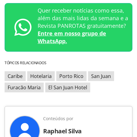
Quer receber notícias como essa,
além das mais lidas da semana e a
Revista PANROTAS gratuitamente?
Entre em nosso grupo de
WhatsApp.
TÓPICOS RELACIONADOS
Caribe
Hotelaria
Porto Rico
San Juan
Furacão Maria
El San Juan Hotel
Conteúdos por
Raphael Silva