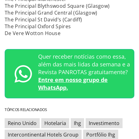
The Principal Blythswood Square (Glasgow)
The Principal Grand Central (Glasgow)
The Principal St David’s (Cardiff)
The Principal Oxford Spires
De Vere Wotton House
Quer receber notícias como essa,
além das mais lidas da semana e a
Revista PANROTAS gratuitamente?
Entre em nosso grupo de
WhatsApp.
TÓPICOS RELACIONADOS
Reino Unido
Hotelaria
Ihg
Investimento
Intercontinental Hotels Group
Portfólio Ihg