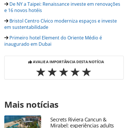
De NY a Taipei: Renaissance investe em renovações
e 16 novos hotéis
Bristol Centro Cívico moderniza espaços e investe
em sustentabilidade
Primeiro hotel Element do Oriente Médio é
inaugurado em Dubai
AVALIE A IMPORTÂNCIA DESTA NOTÍCIA
Para compartilhar esse conteúdo, por favor utilize o link
Mais notícias
https://www.panrotas.com.br/hotelaria/investimentos/2018
adiciona-13-hoteis-de-luxo-ao-portfolio-no-reino-
unido_155184.html ou as ferramentas oferecidas na
Secrets Riviera Cancun &
página. Todo o conteúdo produzido pela PANROTAS
Mirabel: experiências adults