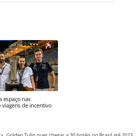
favor utilize o link
ria/investimentos/2018/12/golden-tulip-quer-
23_160986.html ou as ferramentas oferecidas na
pela PANROTAS Editora é protegido pela legislação
ão reproduza o conteúdo sem autorização da
tas.com.br).
a espaço nas
e viagens de incentivo
Golden Tulip quer chegar a 30 hotéis no Brasil até 2023