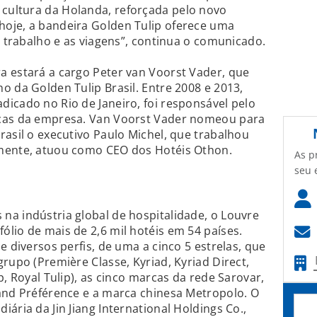
 cultura da Holanda, reforçada pelo novo
oje, a bandeira Golden Tulip oferece uma
o trabalho e as viagens”, continua o comunicado.
a estará a cargo Peter van Voorst Vader, que
o da Golden Tulip Brasil. Entre 2008 e 2013,
icado no Rio de Janeiro, foi responsável pelo
rcas da empresa. Van Voorst Vader nomeou para
rasil o executivo Paulo Michel, que trabalhou
mente, atuou como CEO dos Hotéis Othon.
As p
seu 
a indústria global de hospitalidade, o Louvre
lio de mais de 2,6 mil hotéis em 54 países.
e diversos perfis, de uma a cinco 5 estrelas, que
rupo (Première Classe, Kyriad, Kyriad Direct,
p, Royal Tulip), as cinco marcas da rede Sarovar,
and Préférence e a marca chinesa Metropolo. O
ária da Jin Jiang International Holdings Co.,