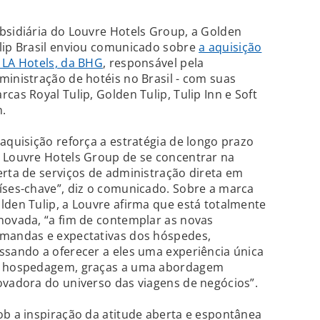
bsidiária do Louvre Hotels Group, a Golden
lip Brasil enviou comunicado sobre
a aquisição
 LA Hotels, da BHG
, responsável pela
ministração de hotéis no Brasil - com suas
rcas Royal Tulip, Golden Tulip, Tulip Inn e Soft
n.
 aquisição reforça a estratégia de longo prazo
 Louvre Hotels Group de se concentrar na
erta de serviços de administração direta em
íses-chave”, diz o comunicado. Sobre a marca
lden Tulip, a Louvre afirma que está totalmente
novada, “a fim de contemplar as novas
mandas e expectativas dos hóspedes,
ssando a oferecer a eles uma experiência única
 hospedagem, graças a uma abordagem
ovadora do universo das viagens de negócios”.
ob a inspiração da atitude aberta e espontânea