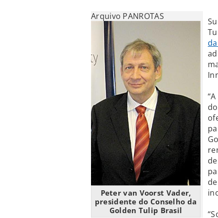
Arquivo PANROTAS
Su
Tu
da
ad
ma
In
“A
do
of
pa
Go
re
de
pa
de
in
Peter van Voorst Vader,
presidente do Conselho da
Golden Tulip Brasil
“S