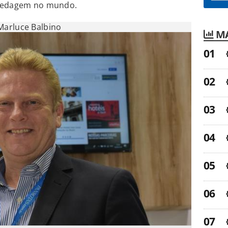
spedagem no mundo.
Marluce Balbino
MA