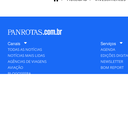
Canais
Serviços
TODAS AS NOTÍCIAS
AGENDA
NOTÍCIAS MAIS LIDAS
EDIÇÕES DIGITA
AGÊNCIAS DE VIAGENS
NEWSLETTER
AVIAÇÃO
BOM REPORT
BLOGOSFERA
DESTINOS
GENTE
HOTELARIA
MERCADO
PANCORP
PANROTAS+
VIAGENS DE LUXO
VÍDEOS