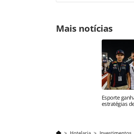
Para compartilhar esse conteúdo, por 
Mais notícias
https://www.panrotas.com.br/hotela
chegar-a-30-hoteis-no-brasil-ate-20
página. Todo o conteúdo produzido 
brasileira sobre direito autoral. N
PANROTAS Editora (copyright@panro
Esporte ganh
estratégias d
Hotelaria
Investimentos