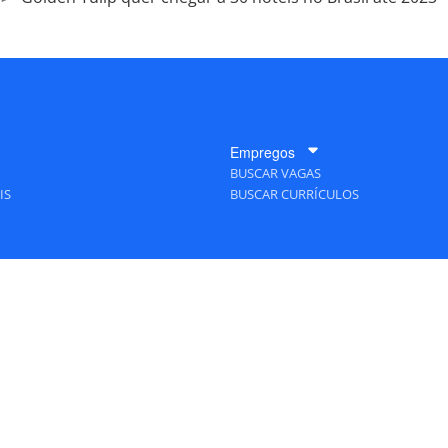
Empregos
BUSCAR VAGAS
IS
BUSCAR CURRÍCULOS
A Empresa
QUEM SOMOS
PUBLICIDADE
POLÍTICAS DE PRIVACIDADE
MAPA DO SITE