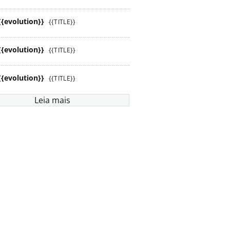
{{evolution}}
{{TITLE}}
{{evolution}}
{{TITLE}}
{{evolution}}
{{TITLE}}
Leia mais