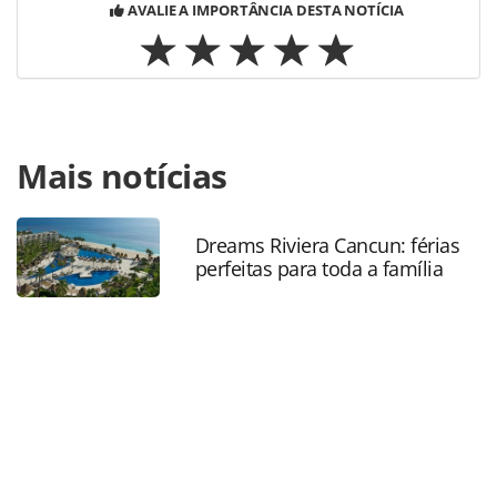
AVALIE A IMPORTÂNCIA DESTA NOTÍCIA
Para compartilhar esse conteúdo, por favor utilize o link
Mais notícias
https://www.panrotas.com.br/hotelaria/investimentos/2019
boas-novas-da-rede-de-hoteis-que-esta-ganhando-o-
mundo_163566.html ou as ferramentas oferecidas na
página. Todo o conteúdo produzido pela PANROTAS
Dreams Riviera Cancun: férias
perfeitas para toda a família
Editora é protegido pela legislação brasileira sobre direito
autoral. Não reproduza o conteúdo sem autorização da
PANROTAS Editora (copyright@panrotas.com.br).