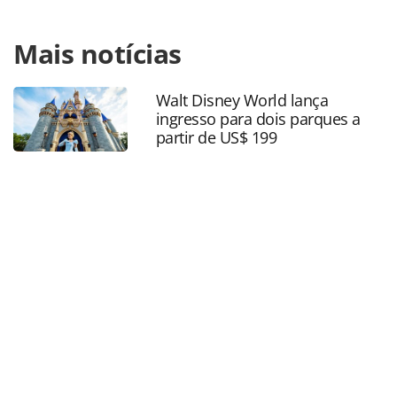
Para compartilhar esse conteúdo, por favor utilize o link
Mais notícias
https://www.panrotas.com.br/hotelaria/investimentos/201
hotel-de-ny-conclui-reforma-milionaria-veja-
fotos_169398.html ou as ferramentas oferecidas na página.
Walt Disney World lança
Todo o conteúdo produzido pela PANROTAS Editora é
ingresso para dois parques a
protegido pela legislação brasileira sobre direito autoral.
partir de US$ 199
Não reproduza o conteúdo sem autorização da PANROTAS
Editora (copyright@panrotas.com.br).