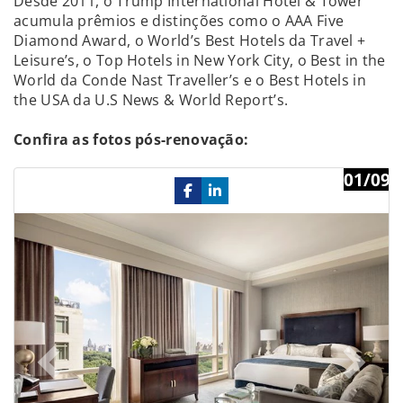
Desde 2011, o Trump International Hotel & Tower
acumula prêmios e distinções como o AAA Five
Diamond Award, o World’s Best Hotels da Travel +
Leisure’s, o Top Hotels in New York City, o Best in the
World da Conde Nast Traveller’s e o Best Hotels in
the USA da U.S News & World Report’s.
Confira as fotos pós-renovação:
01/09
Previous
Ne