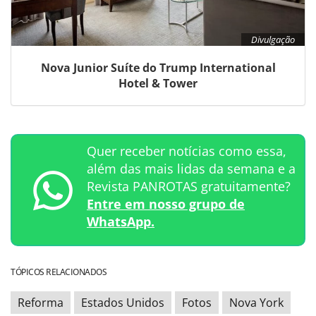
Divulgação
Nova Junior Suíte do Trump International
Hotel & Tower
Quer receber notícias como essa,
além das mais lidas da semana e a
Revista PANROTAS gratuitamente?
Entre em nosso grupo de
WhatsApp.
TÓPICOS RELACIONADOS
Reforma
Estados Unidos
Fotos
Nova York