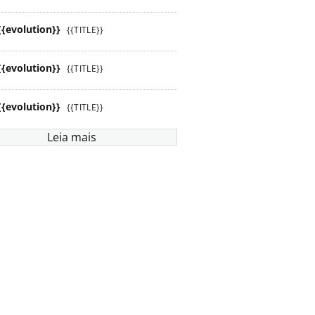
{{evolution}}
{{TITLE}}
{{evolution}}
{{TITLE}}
{{evolution}}
{{TITLE}}
Leia mais