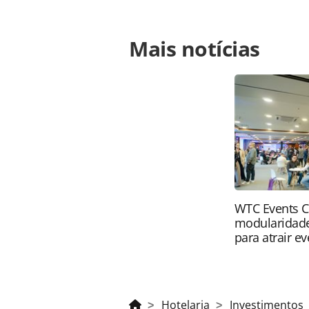
Para compartilhar esse conteúdo, por 
Mais notícias
https://www.panrotas.com.br/hotelar
reforma-dos-396-apartamentos_18840
Todo o conteúdo produzido pela PAN
brasileira sobre direito autoral. N
PANROTAS Editora (copyright@panro
WTC Events C
modularidade
para atrair e
Hotelaria
Investimentos