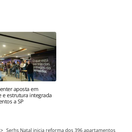
favor utilize o link
ia/investimentos/2022/04/serhs-natal-inicia-
0.html ou as ferramentas oferecidas na página.
ROTAS Editora é protegido pela legislação
ão reproduza o conteúdo sem autorização da
tas.com.br).
enter aposta em
 e estrutura integrada
ventos a SP
Serhs Natal inicia reforma dos 396 apartamentos