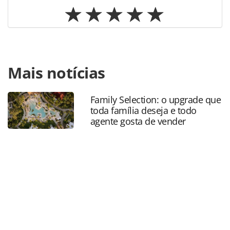
Para compartilhar esse conteúdo, por favor utilize o link
Mais notícias
https://www.panrotas.com.br/hotelaria/investimentos/202
rock-punta-cana-e-reformado-e-desperta-mais-interesse-
no-brasil_195943.html ou as ferramentas oferecidas na
Family Selection: o upgrade que
página. Todo o conteúdo produzido pela PANROTAS
toda família deseja e todo
Editora é protegido pela legislação brasileira sobre direito
agente gosta de vender
autoral. Não reproduza o conteúdo sem autorização da
PANROTAS Editora (copyright@panrotas.com.br).