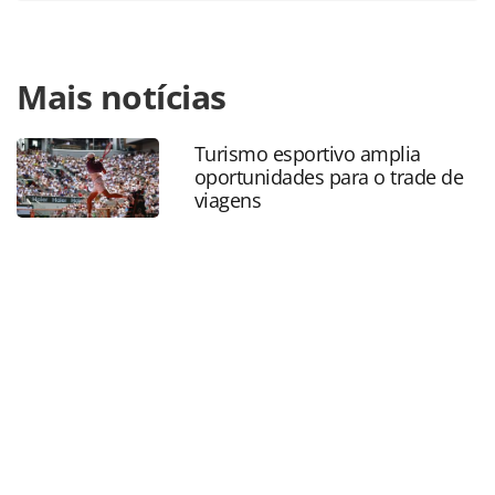
Para compartilhar esse conteúdo, por favor utilize o link
Mais notícias
https://www.panrotas.com.br/hotelaria/mercado/2022/04/
rock-punta-cana-inaugura-parque-aquatico-rockaway-
bay_188592.html ou as ferramentas oferecidas na página.
Turismo esportivo amplia
Todo o conteúdo produzido pela PANROTAS Editora é
oportunidades para o trade de
protegido pela legislação brasileira sobre direito autoral.
viagens
Não reproduza o conteúdo sem autorização da PANROTAS
Editora (copyright@panrotas.com.br).