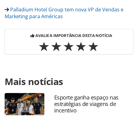
Palladium Hotel Group tem nova VP de Vendas e
Marketing para Américas
AVALIE A IMPORTÂNCIA DESTA NOTÍCIA
Para compartilhar esse conteúdo, por favor utilize o link
Mais notícias
https://www.panrotas.com.br/hotelaria/investimentos/202
palladium-imbassai-ba-tera-renovacao-de-r-75-
milhoes_201210.html ou as ferramentas oferecidas na
Esporte ganha espaço nas
página. Todo o conteúdo produzido pela PANROTAS
estratégias de viagens de
Editora é protegido pela legislação brasileira sobre direito
incentivo
autoral. Não reproduza o conteúdo sem autorização da
PANROTAS Editora (copyright@panrotas.com.br).