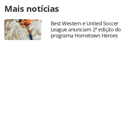
Para compartilhar esse conteúdo, por favor utilize o link
Mais notícias
https://www.panrotas.com.br/hotelaria/mercado/2023/11/
atinge-meta-de-1-bilhao-de-euros-em-receita-em-
2023_201209.html ou as ferramentas oferecidas na página.
Best Western e United Soccer
Todo o conteúdo produzido pela PANROTAS Editora é
League anunciam 2ª edição do
protegido pela legislação brasileira sobre direito autoral.
programa Hometown Heroes
Não reproduza o conteúdo sem autorização da PANROTAS
Editora (copyright@panrotas.com.br).