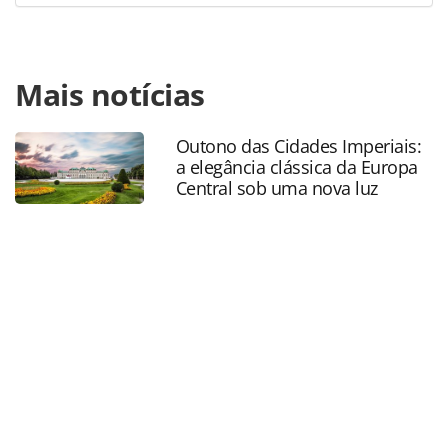
Para compartilhar esse conteúdo, por favor utilize o link
Mais notícias
https://www.panrotas.com.br/hotelaria/investimentos/202
aquatico-indoor-e-projeto-do-le-canton-rj-para-seus-40-
anos_222159.html ou as ferramentas oferecidas na página.
Outono das Cidades Imperiais:
Todo o conteúdo produzido pela PANROTAS Editora é
a elegância clássica da Europa
protegido pela legislação brasileira sobre direito autoral.
Central sob uma nova luz
Não reproduza o conteúdo sem autorização da PANROTAS
Editora (copyright@panrotas.com.br).