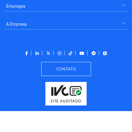
Empregos
A Empresa
CONTATO
Todos os direitos reservados a PANROTAS Editora - Ver.
Thursday, August 6, 2026
12:36:09 PM -03:00:00 - Builder 2026.6.2.1
/ Layout
205df0c0b694a693290208d10d1a485b