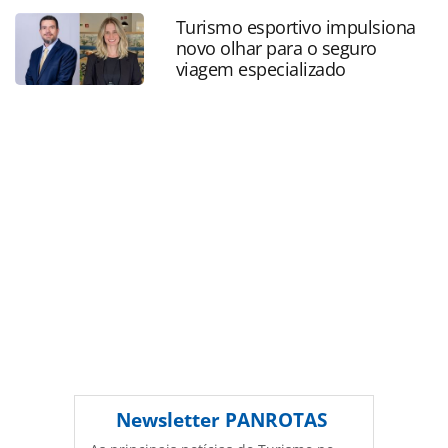
expansao-no-brasil_228819.html ou as ferramentas
Turismo esportivo impulsiona
oferecidas na página. Todo o conteúdo produzido pela
novo olhar para o seguro
PANROTAS Editora é protegido pela legislação brasileira
viagem especializado
sobre direito autoral. Não reproduza o conteúdo sem
autorização da PANROTAS Editora
(copyright@panrotas.com.br).
Newsletter
PANROTAS