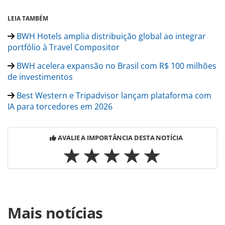
LEIA TAMBÉM
BWH Hotels amplia distribuição global ao integrar
portfólio à Travel Compositor
BWH acelera expansão no Brasil com R$ 100 milhões
de investimentos
Best Western e Tripadvisor lançam plataforma com
IA para torcedores em 2026
AVALIE A IMPORTÂNCIA DESTA NOTÍCIA
Para compartilhar esse conteúdo, por favor utilize o link
Mais notícias
https://www.panrotas.com.br/hotelaria/investimentos/202
hotels-amplia-operacao-na-america-latina-e-acelera-