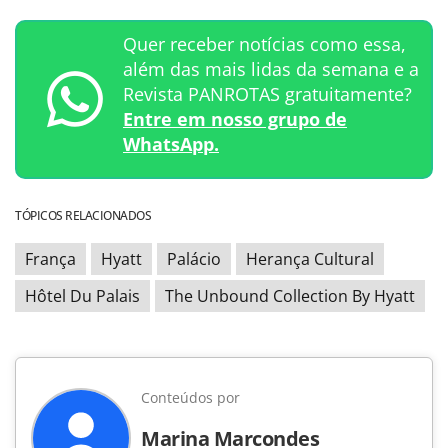
Quer receber notícias como essa,
além das mais lidas da semana e a
Revista PANROTAS gratuitamente?
Entre em nosso grupo de
WhatsApp.
TÓPICOS RELACIONADOS
França
Hyatt
Palácio
Herança Cultural
Hôtel Du Palais
The Unbound Collection By Hyatt
Conteúdos por
Marina Marcondes