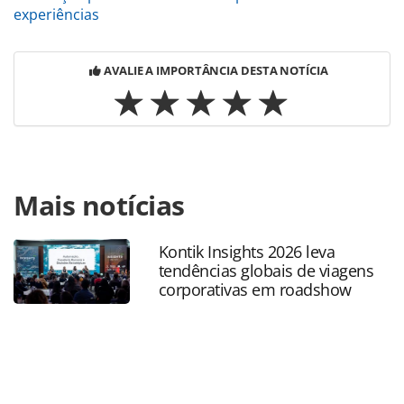
experiências
AVALIE A IMPORTÂNCIA DESTA NOTÍCIA
Para compartilhar esse conteúdo, por favor utilize o link
Mais notícias
https://www.panrotas.com.br/hotelaria/mercado/2018/10/h
du-palais-fr-se-junta-a-colecao-unbound-da-marca-
hyatt_159885.html ou as ferramentas oferecidas na página.
Kontik Insights 2026 leva
Todo o conteúdo produzido pela PANROTAS Editora é
tendências globais de viagens
protegido pela legislação brasileira sobre direito autoral.
corporativas em roadshow
Não reproduza o conteúdo sem autorização da PANROTAS
Editora (copyright@panrotas.com.br).