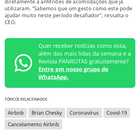
diretamente a anfitriões de acomodações que já
utilizaram. "Sabemos que um gesto como este pode
ajudar muito neste período desafiador", ressalta o
CEO.
Quer receber notícias como essa,
além das mais lidas da semana e a
Revista PANROTAS gratuitamente?
Entre em nosso grupo de
WhatsApp.
TÓPICOS RELACIONADOS
Airbnb
Brian Chesky
Coronavírus
Covid-19
Cancelamento Airbnb