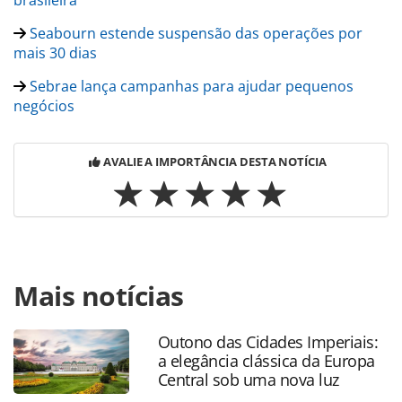
Seabourn estende suspensão das operações por
mais 30 dias
Sebrae lança campanhas para ajudar pequenos
negócios
AVALIE A IMPORTÂNCIA DESTA NOTÍCIA
Para compartilhar esse conteúdo, por favor utilize o link
Mais notícias
https://www.panrotas.com.br/hotelaria/mercado/2020/03/
pagara-us-250-mi-para-ajudar-anfitrioes-a-cobrir-
custos_172413.html ou as ferramentas oferecidas na
Outono das Cidades Imperiais:
página. Todo o conteúdo produzido pela PANROTAS
a elegância clássica da Europa
Editora é protegido pela legislação brasileira sobre direito
Central sob uma nova luz
autoral. Não reproduza o conteúdo sem autorização da