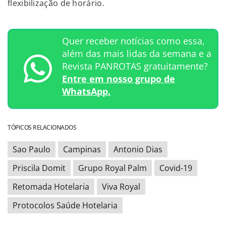
flexibilização de horário.
Quer receber notícias como essa,
além das mais lidas da semana e a
Revista PANROTAS gratuitamente?
Entre em nosso grupo de
WhatsApp.
TÓPICOS RELACIONADOS
Sao Paulo
Campinas
Antonio Dias
Priscila Domit
Grupo Royal Palm
Covid-19
Retomada Hotelaria
Viva Royal
Protocolos Saúde Hotelaria