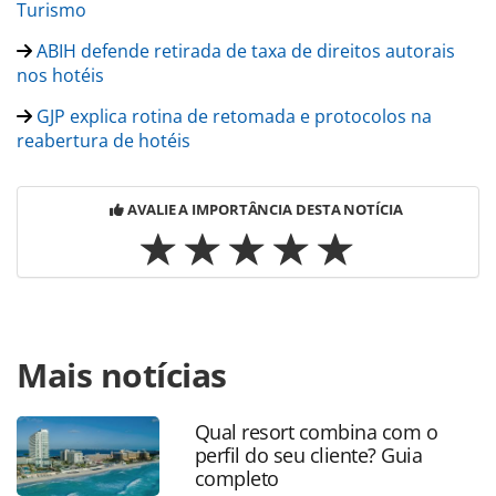
Turismo
ABIH defende retirada de taxa de direitos autorais
nos hotéis
GJP explica rotina de retomada e protocolos na
reabertura de hotéis
AVALIE A IMPORTÂNCIA DESTA NOTÍCIA
Para compartilhar esse conteúdo, por favor utilize o link
Mais notícias
https://www.panrotas.com.br/hotelaria/mercado/2020/07/
royal-palm-lanca-proposta-inedita-para-a-
reabertura_175511.html ou as ferramentas oferecidas na
Qual resort combina com o
página. Todo o conteúdo produzido pela PANROTAS
perfil do seu cliente? Guia
Editora é protegido pela legislação brasileira sobre direito
completo
autoral. Não reproduza o conteúdo sem autorização da