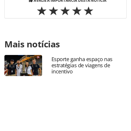
AVALIE A IMPORTÂNCIA DESTA NOTÍCIA
Para compartilhar esse conteúdo, por favor utilize o link
Mais notícias
https://www.panrotas.com.br/hotelaria/mercado/2020/09/h
de-luxo-estao-sofrendo-golpes-on-line-alerta-
blta_176871.html ou as ferramentas oferecidas na página.
Esporte ganha espaço nas
Todo o conteúdo produzido pela PANROTAS Editora é
estratégias de viagens de
protegido pela legislação brasileira sobre direito autoral.
incentivo
Não reproduza o conteúdo sem autorização da PANROTAS
Editora (copyright@panrotas.com.br).