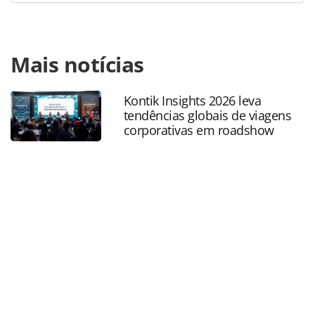
Para compartilhar esse conteúdo, por favor utilize o link
Mais notícias
https://www.panrotas.com.br/hotelaria/mercado/2022/05/
rock-cafe-gramado-sera-unidade-de-treinamento-da-
marca_189532.html ou as ferramentas oferecidas na
Kontik Insights 2026 leva
página. Todo o conteúdo produzido pela PANROTAS
tendências globais de viagens
Editora é protegido pela legislação brasileira sobre direito
corporativas em roadshow
autoral. Não reproduza o conteúdo sem autorização da
PANROTAS Editora (copyright@panrotas.com.br).