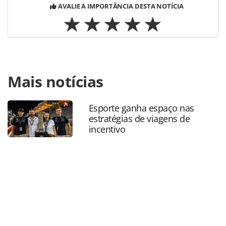
AVALIE A IMPORTÂNCIA DESTA NOTÍCIA
Para compartilhar esse conteúdo, por favor utilize o link
Mais notícias
https://www.panrotas.com.br/hotelaria/mercado/2023/05/h
boutique-trazem-seus-atrativos-para-a-iltm-
confira_196689.html ou as ferramentas oferecidas na
Esporte ganha espaço nas
página. Todo o conteúdo produzido pela PANROTAS
estratégias de viagens de
Editora é protegido pela legislação brasileira sobre direito
incentivo
autoral. Não reproduza o conteúdo sem autorização da
PANROTAS Editora (copyright@panrotas.com.br).