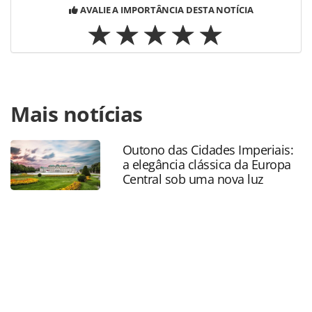
AVALIE A IMPORTÂNCIA DESTA NOTÍCIA
Para compartilhar esse conteúdo, por favor utilize o link
Mais notícias
https://www.panrotas.com.br/hotelaria/mercado/2025/09/v
gale-avalia-potencial-de-goias-e-reforca-presenca-
internacional-em-cuba_221284.html ou as ferramentas
Outono das Cidades Imperiais:
oferecidas na página. Todo o conteúdo produzido pela
a elegância clássica da Europa
PANROTAS Editora é protegido pela legislação brasileira
Central sob uma nova luz
sobre direito autoral. Não reproduza o conteúdo sem
autorização da PANROTAS Editora
(copyright@panrotas.com.br).