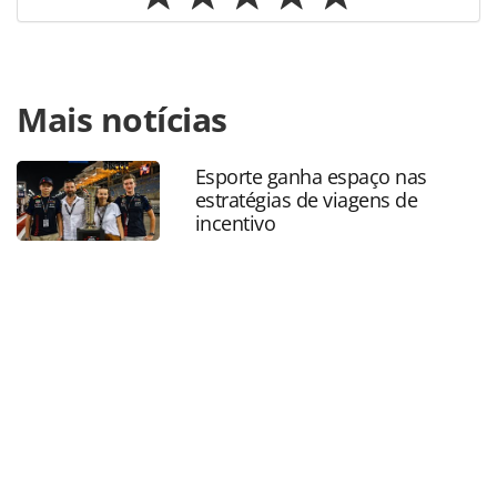
Para compartilhar esse conteúdo, por favor utilize o link
Mais notícias
https://www.panrotas.com.br/hotelaria/mercado/2026/06/
taua-mira-expansao-nacional-com-nova-administradora-
hoteleira_229473.html ou as ferramentas oferecidas na
Esporte ganha espaço nas
página. Todo o conteúdo produzido pela PANROTAS
estratégias de viagens de
Editora é protegido pela legislação brasileira sobre direito
incentivo
autoral. Não reproduza o conteúdo sem autorização da
PANROTAS Editora (copyright@panrotas.com.br).