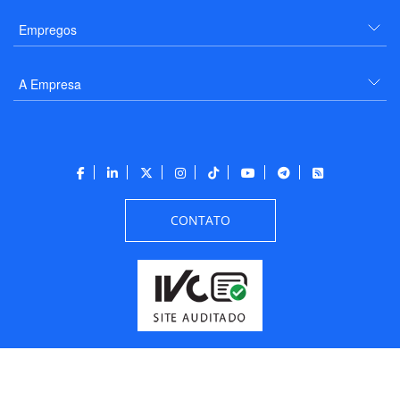
Empregos
A Empresa
CONTATO
Todos os direitos reservados a PANROTAS Editora - Ver.
Tuesday, August 4, 2026
5:48:05 PM -03:00:00 - Builder 2026.6.2.1
/ Layout
427878d2a259a8e80959e7972ac72b2b