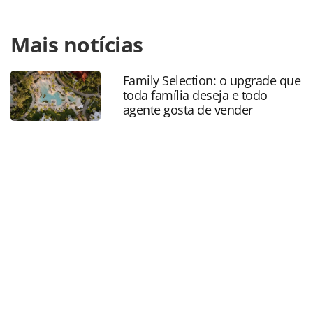
Para compartilhar esse conteúdo, por favor utilize o link
Mais notícias
https://www.panrotas.com.br/mercado/cartoes-de-
assistencia/2019/07/seguro-multiviagens-gera-economia-
de-mais-de-20-para-viajantes-frequentes_166127.html ou
Family Selection: o upgrade que
as ferramentas oferecidas na página. Todo o conteúdo
toda família deseja e todo
produzido pela PANROTAS Editora é protegido pela
agente gosta de vender
legislação brasileira sobre direito autoral. Não reproduza o
conteúdo sem autorização da PANROTAS Editora
(copyright@panrotas.com.br).