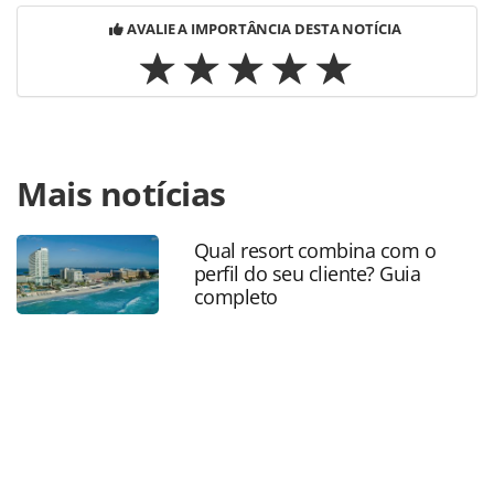
AVALIE A IMPORTÂNCIA DESTA NOTÍCIA
Para compartilhar esse conteúdo, por favor utilize o link
Mais notícias
https://www.panrotas.com.br/mercado/cartoes-de-
assistencia/2020/01/travel-ace-lanca-programa-de-
sustentabilidade_170688.html ou as ferramentas
Qual resort combina com o
oferecidas na página. Todo o conteúdo produzido pela
perfil do seu cliente? Guia
PANROTAS Editora é protegido pela legislação brasileira
completo
sobre direito autoral. Não reproduza o conteúdo sem
autorização da PANROTAS Editora
(copyright@panrotas.com.br).