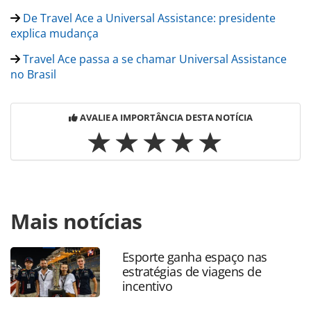
De Travel Ace a Universal Assistance: presidente
explica mudança
Travel Ace passa a se chamar Universal Assistance
no Brasil
AVALIE A IMPORTÂNCIA DESTA NOTÍCIA
Para compartilhar esse conteúdo, por favor utilize o link
Mais notícias
https://www.panrotas.com.br/mercado/cartoes-de-
assistencia/2020/12/universal-assistance-promete-investir-
em-inovacao-tecnologia-e-servico_178820.html ou as
Esporte ganha espaço nas
ferramentas oferecidas na página. Todo o conteúdo
estratégias de viagens de
produzido pela PANROTAS Editora é protegido pela
incentivo
legislação brasileira sobre direito autoral. Não reproduza o
conteúdo sem autorização da PANROTAS Editora