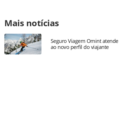
Para compartilhar esse conteúdo, por favor utilize o link
Mais notícias
https://www.panrotas.com.br/mercado/cartoes-de-
assistencia/2022/02/intermac-anuncia-novos-servicos-e-
centro-de-atendimento-24h_187570.html ou as
ferramentas oferecidas na página. Todo o conteúdo
Seguro Viagem Omint atende
ao novo perfil do viajante
produzido pela PANROTAS Editora é protegido pela
legislação brasileira sobre direito autoral. Não reproduza o
conteúdo sem autorização da PANROTAS Editora
(copyright@panrotas.com.br).