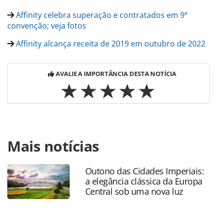
Affinity celebra superação e contratados em 9ª
convenção; veja fotos
Affinity alcança receita de 2019 em outubro de 2022
AVALIE A IMPORTÂNCIA DESTA NOTÍCIA
Para compartilhar esse conteúdo, por favor utilize o link
Mais notícias
https://www.panrotas.com.br/mercado/cartoes-de-
assistencia/2022/11/affinity-prorroga-black-friday-ate-o-
final-de-dezembro_193101.html ou as ferramentas
Outono das Cidades Imperiais:
oferecidas na página. Todo o conteúdo produzido pela
a elegância clássica da Europa
PANROTAS Editora é protegido pela legislação brasileira
Central sob uma nova luz
sobre direito autoral. Não reproduza o conteúdo sem
autorização da PANROTAS Editora