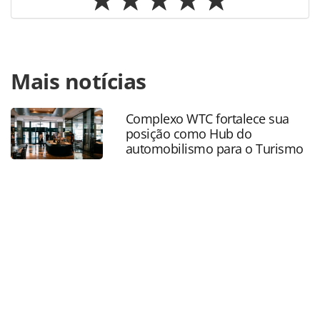
Para compartilhar esse conteúdo, por favor utilize o link
Mais notícias
https://www.panrotas.com.br/mercado/cartoes-de-
assistencia/2025/08/hero-seguros-lanca-seguro-viagem-
com-coberturas-especificas-para-viajantes-
Complexo WTC fortalece sua
corporativos_220163.html ou as ferramentas oferecidas na
posição como Hub do
página. Todo o conteúdo produzido pela PANROTAS
automobilismo para o Turismo
Editora é protegido pela legislação brasileira sobre direito
autoral. Não reproduza o conteúdo sem autorização da
PANROTAS Editora (copyright@panrotas.com.br).