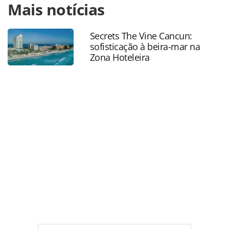
Mais notícias
https://www.panrotas.com.br/mercado/consolidadoras/20
santos-explica-por-que-vendeu-a-esferatur_157932.html ou
as ferramentas oferecidas na página. Todo o conteúdo
Secrets The Vine Cancun:
produzido pela PANROTAS Editora é protegido pela
sofisticação à beira-mar na
legislação brasileira sobre direito autoral. Não reproduza o
Zona Hoteleira
conteúdo sem autorização da PANROTAS Editora
(copyright@panrotas.com.br).