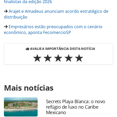
finalistas da edição 2026
Arajet e Amadeus anunciam acordo estratégico de
distribuição
Empresários estão preocupados com o cenário
econômico, aponta FecomercioSP
AVALIE A IMPORTÂNCIA DESTA NOTÍCIA
Para compartilhar esse conteúdo, por favor utilize o link
Mais notícias
https://www.panrotas.com.br/mercado/consolidadoras/202
sao-as-melhores-consolidadoras-do-brasil-veja-os-
finalistas-de-2026_227206.html ou as ferramentas
Secrets Playa Blanca: o novo
oferecidas na página. Todo o conteúdo produzido pela
refúgio de luxo no Caribe
PANROTAS Editora é protegido pela legislação brasileira
Mexicano
sobre direito autoral. Não reproduza o conteúdo sem