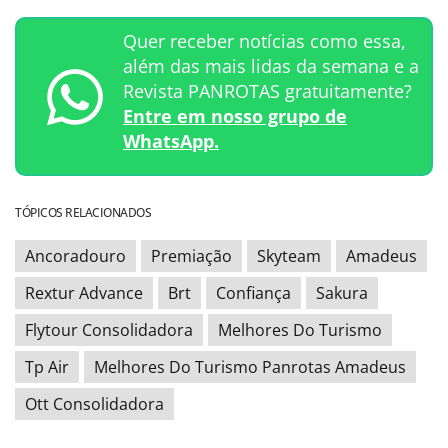
Quer receber notícias como essa,
além das mais lidas da semana e a
Revista PANROTAS gratuitamente?
Entre em nosso grupo de
WhatsApp.
TÓPICOS RELACIONADOS
Ancoradouro
Premiação
Skyteam
Amadeus
Rextur Advance
Brt
Confiança
Sakura
Flytour Consolidadora
Melhores Do Turismo
Tp Air
Melhores Do Turismo Panrotas Amadeus
Ott Consolidadora