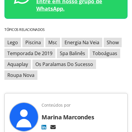
Entre em nosso grupo de
WhatsApp.
TÓPICOS RELACIONADOS
Lego
Piscina
Msc
Energia Na Veia
Show
Temporada De 2019
Spa Balinês
Toboáguas
Aquaplay
Os Paralamas Do Sucesso
Roupa Nova
Conteúdos por
Marina Marcondes