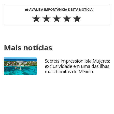
AVALIE A IMPORTÂNCIA DESTA NOTÍCIA
Para compartilhar esse conteúdo, por favor utilize o link
Mais notícias
https://www.panrotas.com.br/mercado/cruzeiros/2018/04/
na-veia-2019-sera-a-bordo-do-msc-seaview_154572.html ou
as ferramentas oferecidas na página. Todo o conteúdo
Secrets Impression Isla Mujeres:
produzido pela PANROTAS Editora é protegido pela
exclusividade em uma das ilhas
legislação brasileira sobre direito autoral. Não reproduza o
mais bonitas do México
conteúdo sem autorização da PANROTAS Editora
(copyright@panrotas.com.br).