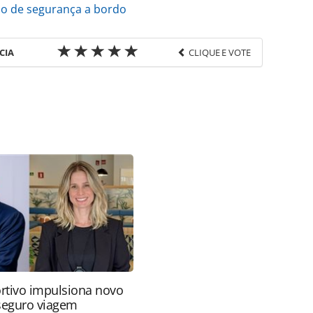
o de segurança a bordo
CIA
CLIQUE E VOTE
favor utilize o link
o/cruzeiros/2020/10/royal-caribbean-fara-
apura_177250.html ou as ferramentas oferecidas
do pela PANROTAS Editora é protegido pela
 autoral. Não reproduza o conteúdo sem autorização
nrotas.com.br).
rtivo impulsiona novo
 seguro viagem