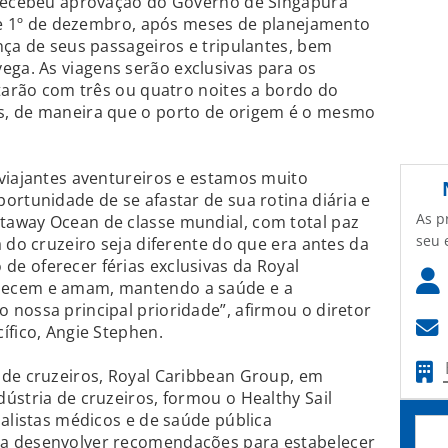
 recebeu aprovação do Governo de Singapura
 de 1º de dezembro, após meses de planejamento
nça de seus passageiros e tripulantes, bem
a. As viagens serão exclusivas para os
ntarão com três ou quatro noites a bordo do
s, de maneira que o porto de origem é o mesmo
viajantes aventureiros e estamos muito
ortunidade de se afastar de sua rotina diária e
As p
away Ocean de classe mundial, com total paz
seu 
 do cruzeiro seja diferente do que era antes da
e oferecer férias exclusivas da Royal
hecem e amam, mantendo a saúde e a
nossa principal prioridade”, afirmou o diretor
ífico, Angie Stephen.
 de cruzeiros, Royal Caribbean Group, em
ústria de cruzeiros, formou o Healthy Sail
ialistas médicos e de saúde pública
a desenvolver recomendações para estabelecer