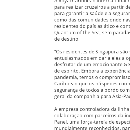
A Royal Caribbean International
para realizar cruzeiros a partir
para garantir a saúde e a segura
como das comunidades onde naveg
residentes do país asiático e co
Quantum of the Sea, sem parada
de destino.
“Os residentes de Singapura são 
entusiasmados em dar a eles a op
desfrutar de um emocionante Get
de espírito. Embora a experiência
pandemia, temos o compromisso d
Caribbean que os hóspedes con
segurança de todos a bordo como 
geral da companhia para Ásia-Pac
A empresa controladora da linha
colaboração com parceiros da ind
Panel, uma força-tarefa de espec
mundialmente reconhecidos, par