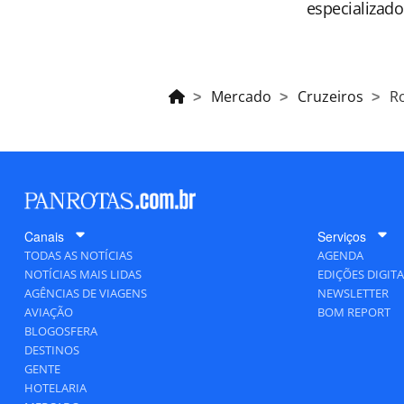
especializado
Mercado
Cruzeiros
Ro
Canais
Serviços
TODAS AS NOTÍCIAS
AGENDA
NOTÍCIAS MAIS LIDAS
EDIÇÕES DIGITA
AGÊNCIAS DE VIAGENS
NEWSLETTER
AVIAÇÃO
BOM REPORT
BLOGOSFERA
DESTINOS
GENTE
HOTELARIA