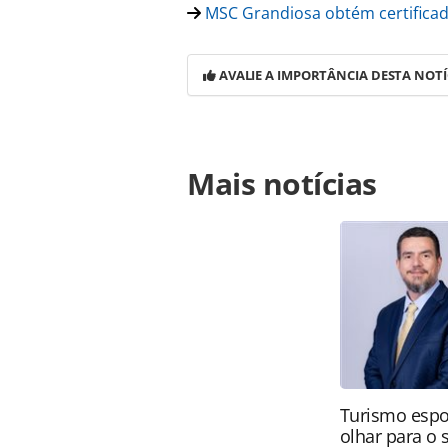
MSC Grandiosa obtém certificad
AVALIE A IMPORTÂNCIA DESTA NOTÍ
Para compartilhar esse conteúdo, por 
Mais notícias
https://www.panrotas.com.br/mercad
viagens-sem-paradas-saindo-de-sing
na página. Todo o conteúdo produzi
legislação brasileira sobre direito
da PANROTAS Editora (copyright@pa
Turismo espo
olhar para o