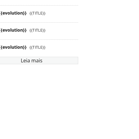
{{evolution}}
{{TITLE}}
{{evolution}}
{{TITLE}}
{{evolution}}
{{TITLE}}
Leia mais