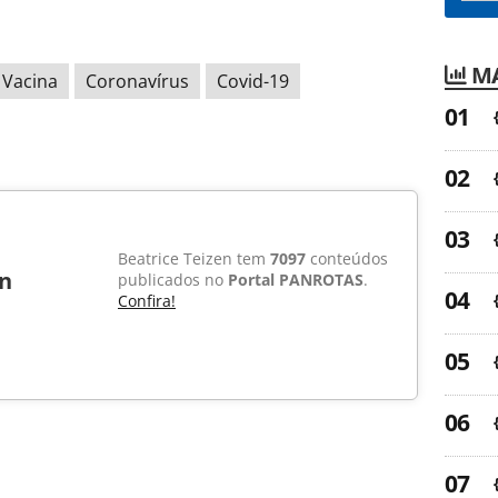
MA
Vacina
Coronavírus
Covid-19
Beatrice Teizen tem
7097
conteúdos
en
publicados no
Portal PANROTAS
.
Confira!