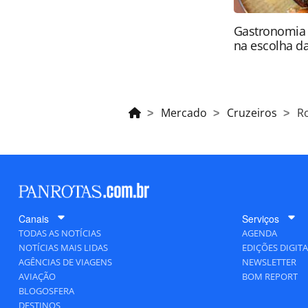
Gastronomia 
na escolha 
Mercado
Cruzeiros
Ro
Canais
Serviços
TODAS AS NOTÍCIAS
AGENDA
NOTÍCIAS MAIS LIDAS
EDIÇÕES DIGITA
AGÊNCIAS DE VIAGENS
NEWSLETTER
AVIAÇÃO
BOM REPORT
BLOGOSFERA
DESTINOS