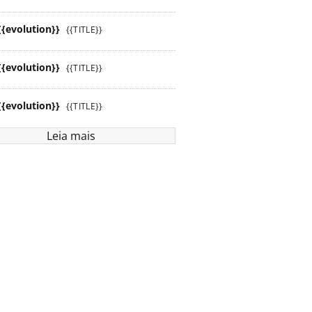
{{evolution}}
{{TITLE}}
{{evolution}}
{{TITLE}}
{{evolution}}
{{TITLE}}
Leia mais