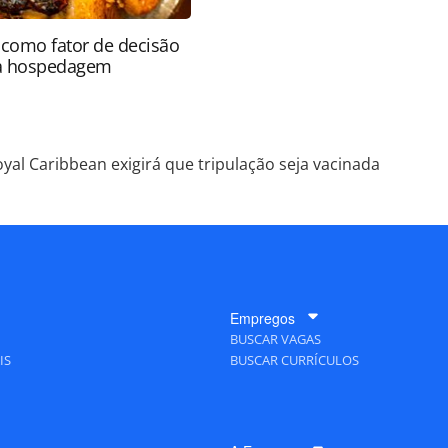
como fator de decisão
da hospedagem
yal Caribbean exigirá que tripulação seja vacinada
Empregos
BUSCAR VAGAS
IS
BUSCAR CURRÍCULOS