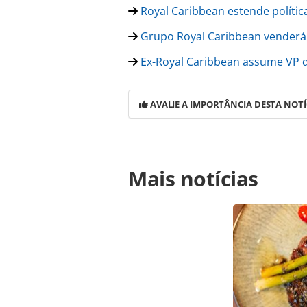
Royal Caribbean estende polític
Grupo Royal Caribbean venderá
Ex-Royal Caribbean assume VP d
AVALIE A IMPORTÂNCIA DESTA NOTÍ
Para compartilhar esse conteúdo, por 
Mais notícias
https://www.panrotas.com.br/mercad
tripulacao-seja-vacinada_179660.htm
conteúdo produzido pela PANROTAS Ed
direito autoral. Não reproduza o c
(copyright@panrotas.com.br).