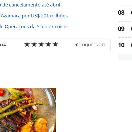
a de cancelamento até abril
 Azamara por US$ 201 milhões
e Operações da Scenic Cruises
CIA
CLIQUE E VOTE
favor utilize o link
o/cruzeiros/2021/02/royal-caribbean-exigira-que-
l ou as ferramentas oferecidas na página. Todo o
itora é protegido pela legislação brasileira sobre
onteúdo sem autorização da PANROTAS Editora