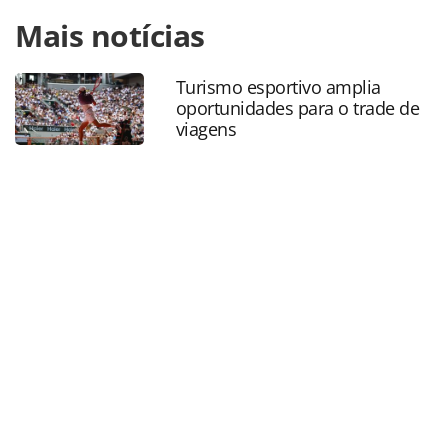
Para compartilhar esse conteúdo, por favor utilize o link
Mais notícias
https://www.panrotas.com.br/mercado/cruzeiros/2021/09/
cruises-estende-politica-de-cancelamento-ate-fim-do-
ano_184087.html ou as ferramentas oferecidas na página.
Turismo esportivo amplia
Todo o conteúdo produzido pela PANROTAS Editora é
oportunidades para o trade de
protegido pela legislação brasileira sobre direito autoral.
viagens
Não reproduza o conteúdo sem autorização da PANROTAS
Editora (copyright@panrotas.com.br).