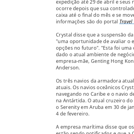
expedição até 29 de abril e seus n
ocorre depois que sua controlad
caixa até o final do mês e se mo
informações são do portal
Travel
Crystal disse que a suspensão da
"uma oportunidade de avaliar o e
opções no futuro". "Esta foi uma
dado o atual ambiente de negóci
empresa-mãe, Genting Hong Kong",
Anderson.
Os três navios da armadora atu
atuais. Os navios oceânicos Crys
navegando no Caribe e o navio d
na Antártida. O atual cruzeiro 
o Serenity em Aruba em 30 de ja
4 de fevereiro.
A empresa marítima disse que os
estão sendo notificados e que a C