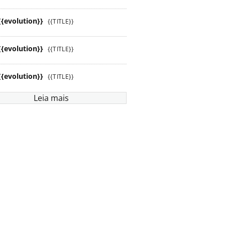
{{evolution}}
{{TITLE}}
{{evolution}}
{{TITLE}}
{{evolution}}
{{TITLE}}
Leia mais