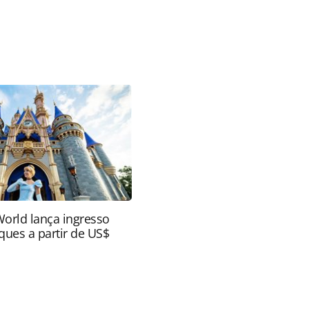
favor utilize o link
o/cruzeiros/2022/01/crystal-cruises-pausa-
ml ou as ferramentas oferecidas na página. Todo o
itora é protegido pela legislação brasileira sobre
onteúdo sem autorização da PANROTAS Editora
World lança ingresso
ques a partir de US$