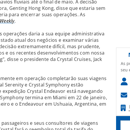
avios fluviais até o final de maio. A decisão
ora, Genting Hong Kong, disse que estaria sem
veria para encerrar suas operações. As
 Weekly
.
s operações daria a sua equipe administrativa
stado atual dos negócios e examinar várias
 decisão extremamente difícil, mas prudente,
os e os recentes desenvolvimentos com nossa
 disse o presidente da Crystal Cruises, Jack
As p
seu 
almente em operação completarão suas viagens
tal Serenity e Crystal Symphony estão
e expedição Crystal Endeavor está navegando
do Symphony termina em Miami em 22 de janeiro,
neiro e o Endeavour em Ushuaia, Argentina, em
 passageiros e seus consultores de viagens
rystal fará o reembolso total da tarifa do