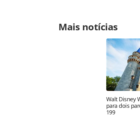
Para compartilhar esse conteúdo, por 
Mais notícias
https://www.panrotas.com.br/mercad
operacoes-ate-29-de-abril_186973.ht
conteúdo produzido pela PANROTAS Ed
direito autoral. Não reproduza o c
(copyright@panrotas.com.br).
Walt Disney 
para dois par
199