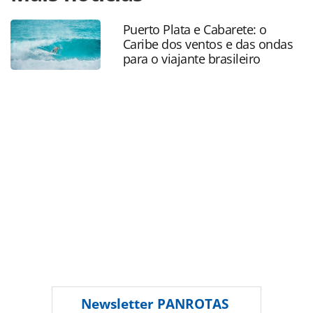
cruzeiros-retoma-noites-tematicas-como-noite-de-
gala_190575.html ou as ferramentas oferecidas na página.
Puerto Plata e Cabarete: o
Todo o conteúdo produzido pela PANROTAS Editora é
Caribe dos ventos e das ondas
protegido pela legislação brasileira sobre direito autoral.
para o viajante brasileiro
Não reproduza o conteúdo sem autorização da PANROTAS
Editora (copyright@panrotas.com.br).
Newsletter
PANROTAS