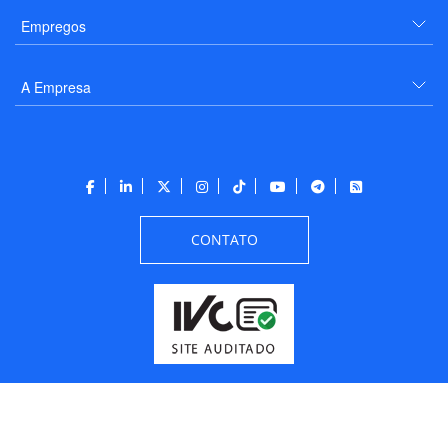
Empregos
A Empresa
CONTATO
Todos os direitos reservados a PANROTAS Editora - Ver.
Friday, August 7, 2026
11:56:08 AM -03:00:00 - Builder 2026.6.2.1
/ Layout
205df0c0b694a693290208d10d1a485b