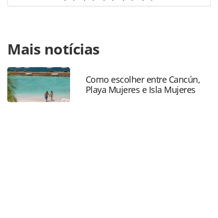
Para compartilhar esse conteúdo, por favor utilize o link
Mais notícias
https://www.panrotas.com.br/mercado/cruzeiros/2022/11
oferece-descontos-de-30-em-cruzeiros-
maritimos_193360.html ou as ferramentas oferecidas na
página. Todo o conteúdo produzido pela PANROTAS
Como escolher entre Cancún,
Playa Mujeres e Isla Mujeres
Editora é protegido pela legislação brasileira sobre direito
autoral. Não reproduza o conteúdo sem autorização da
PANROTAS Editora (copyright@panrotas.com.br).