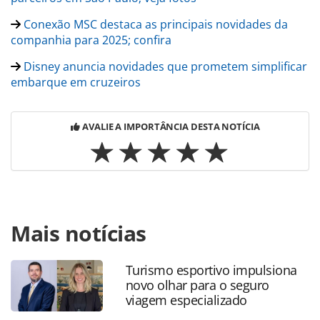
Conexão MSC destaca as principais novidades da
companhia para 2025; confira
Disney anuncia novidades que prometem simplificar
embarque em cruzeiros
AVALIE A IMPORTÂNCIA DESTA NOTÍCIA
Para compartilhar esse conteúdo, por favor utilize o link
Mais notícias
https://www.panrotas.com.br/mercado/cruzeiros/2025/03/
lanca-cruzeiro-focado-em-ritmos-musicais-com-itinerarios-
por-grecia-e-turquia_215326.html ou as ferramentas
Turismo esportivo impulsiona
oferecidas na página. Todo o conteúdo produzido pela
novo olhar para o seguro
PANROTAS Editora é protegido pela legislação brasileira
viagem especializado
sobre direito autoral. Não reproduza o conteúdo sem