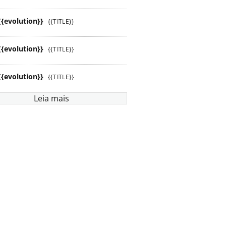
{{evolution}}
{{TITLE}}
{{evolution}}
{{TITLE}}
{{evolution}}
{{TITLE}}
Leia mais