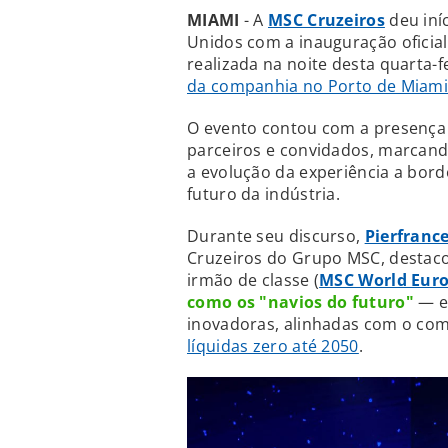
MIAMI
- A
MSC Cruzeiros
deu iní
Unidos com a inauguração oficia
realizada na noite desta quarta-f
da companhia no Porto de Miam
O evento contou com a presença 
parceiros e convidados, marcand
a evolução da experiência a bor
futuro da indústria.
Durante seu discurso,
Pierfranc
Cruzeiros do Grupo MSC, destaco
irmão de classe (
MSC World Eur
como os "navios do futuro"
— em
inovadoras, alinhadas com o c
líquidas zero até 2050
.