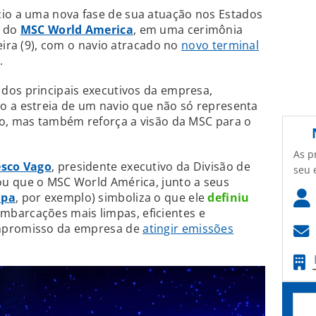
cio a uma nova fase de sua atuação nos Estados
l do
MSC World America
, em uma cerimônia
eira (9), com o navio atracado no
novo terminal
i
.
dos principais executivos da empresa,
o a estreia de um navio que não só representa
do, mas também reforça a visão da MSC para o
As p
esco Vago
, presidente executivo da Divisão de
seu 
u que o MSC World América, junto a seus
opa
, por exemplo) simboliza o que ele
definiu
barcações mais limpas, eficientes e
ompromisso da empresa de
atingir emissões