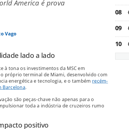
orld America é prova
co Vago
lidade lado a lado
xe à tona os investimentos da MSC em
 o próprio terminal de Miami, desenvolvido com
ncia energética e tecnologia, e o também
recém-
m Barcelona
.
novação são peças-chave não apenas para o
mpulsionar toda a indústria de cruzeiros rumo
.
mpacto positivo