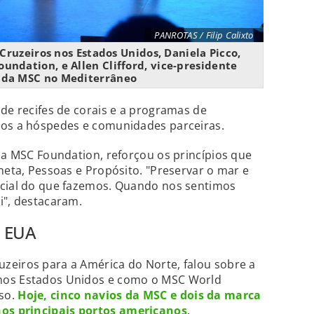
PANROTAS / Filip Calixto
Cruzeiros nos Estados Unidos, Daniela Picco,
undation, e Allen Clifford, vice-presidente
 da MSC no Mediterrâneo
 de recifes de corais e a programas de
dos a hóspedes e comunidades parceiras.
 da MSC Foundation, reforçou os princípios que
neta, Pessoas e Propósito. "Preservar o mar e
ncial do que fazemos. Quando nos sentimos
i", destacaram.
s EUA
zeiros para a América do Norte, falou sobre a
nos Estados Unidos e como o MSC World
so.
Hoje, cinco navios da MSC e dois da marca
os principais portos americanos
.