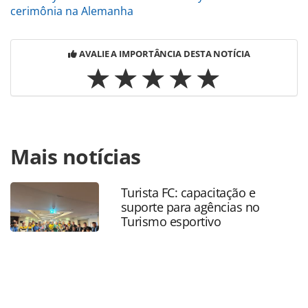
cerimônia na Alemanha
AVALIE A IMPORTÂNCIA DESTA NOTÍCIA
Para compartilhar esse conteúdo, por favor utilize o link
Mais notícias
https://www.panrotas.com.br/mercado/cruzeiros/2026/02/
cruise-line-lanca-itinerarios-de-verao-para-2027-cheios-de-
novidades-veja-roteiros_225693.html ou as ferramentas
Turista FC: capacitação e
oferecidas na página. Todo o conteúdo produzido pela
suporte para agências no
PANROTAS Editora é protegido pela legislação brasileira
Turismo esportivo
sobre direito autoral. Não reproduza o conteúdo sem
autorização da PANROTAS Editora
(copyright@panrotas.com.br).