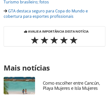
Turismo brasileiro; fotos
GTA destaca seguro para Copa do Mundo e
cobertura para esportes profissionais
AVALIE A IMPORTÂNCIA DESTA NOTÍCIA
Para compartilhar esse conteúdo, por favor utilize o link
Mais notícias
https://www.panrotas.com.br/mercado/cruzeiros/2026/03
destaca-forca-do-interior-paulista-campanha-de-vendas-e-
novidades-da-temporada-26-27_226640.html ou as
ferramentas oferecidas na página. Todo o conteúdo
Como escolher entre Cancún,
Playa Mujeres e Isla Mujeres
produzido pela PANROTAS Editora é protegido pela
legislação brasileira sobre direito autoral. Não reproduza o
conteúdo sem autorização da PANROTAS Editora
(copyright@panrotas.com.br).