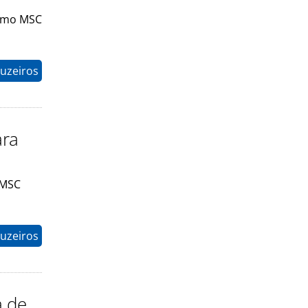
como MSC
uzeiros
ara
 MSC
uzeiros
a de