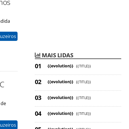
mos
ndida
uzeiros
MAIS LIDAS
{{evolution}}
{{TITLE}}
{{evolution}}
SC
{{TITLE}}
{{evolution}}
{{TITLE}}
 de
{{evolution}}
{{TITLE}}
uzeiros