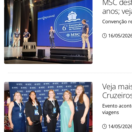
MSC dest
anos; ve
Convenção re
16/05/202
Veja mai
Cruzeiro
Evento acont
viagens
14/05/202