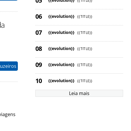
{{evolution}}
{{TITLE}}
{{evolution}}
{{TITLE}}
da
{{evolution}}
{{TITLE}}
{{evolution}}
{{TITLE}}
{{evolution}}
{{TITLE}}
uzeiros
{{evolution}}
{{TITLE}}
Leia mais
viagens