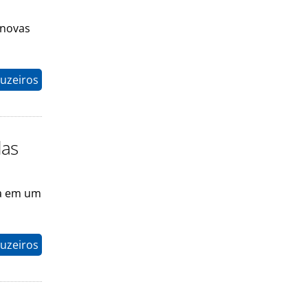
 novas
uzeiros
das
da em um
uzeiros