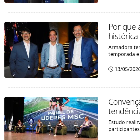
Por que 
históric
Armadora ter
temporada e 
13/05/202
Convençã
tendência
Estudo realiz
participante