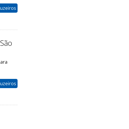
uzeiros
 São
para
uzeiros