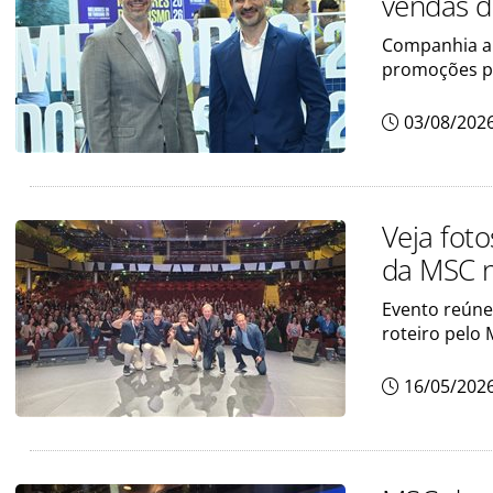
vendas 
Companhia am
promoções pa
03/08/202
Veja fot
da MSC 
Evento reúne
roteiro pelo
16/05/202