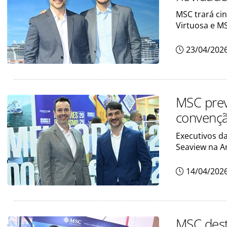
MSC trará ci
Virtuosa e M
23/04/202
MSC prev
convençã
Executivos d
Seaview na A
14/04/202
MSC dest