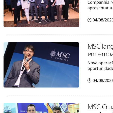
Companhia re
apresentar a
04/08/202
MSC lanç
em emba
Nova operaçã
oportunidade
04/08/202
MSC Cruz