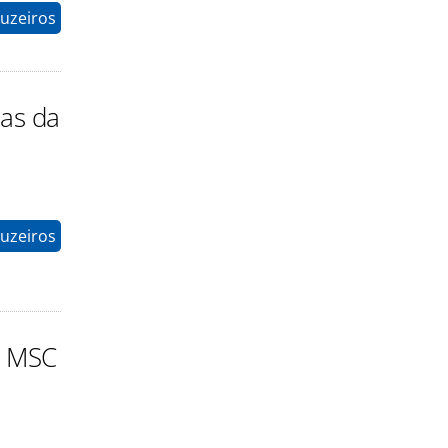
uzeiros
das da
uzeiros
, MSC